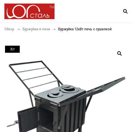
Обзор
Буржуйки и печи
Буржуйка 12кВт печь с сушилкой
Хiт