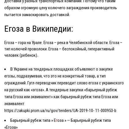
доставки у разных транспортных компаний. Потому что таким
образом огромную цену колючего заграждения производитель
пытается замаскировать доставкой.
Егоза в Википедии:
Егоза
– гора на Урале. Егоза – река в Челябинской области.
Егоза
–
тип колючей проволоки. Егоза – беспокойный, гиперактивный
человек (ребенок).
В Украине на тендерных площадках объявляют о закупке
егозы, подразумевая, что это не конкретный товар, а тип
ограждений. Гугл-переводчик переводит слово егоза с украинского
на русский как «эгоза». А тендерные закупки «барьерный рубеж
типа Егоза или эквивалент» как барьерный рубеж типа Егоза или
эквивалент
https://zakupki.prom.ua/ru/gov/tenders/UA-2019-10- 11-000953-b
Барьерный рубеж типа » Е
г
оза » — Барьерный рубеж типа
«Егоза»