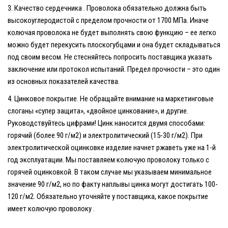
Качество сердечника
. Проволока обязательно должна быть
высокоуглеродистой с пределом прочности от 1700 МПа. Иначе
колючая проволока не будет выполнять свою функцию – ее легко
можно будет перекусить плоскогубцами и она будет складываться
под своим весом. Не стесняйтесь попросить поставщика указать
заключение или протокол испытаний. Предел прочности – это один
из основных показателей качества.
Цинковое покрытие.
Не обращайте внимание на маркетинговые
слоганы «супер защита», «двойное цинкование», и другие.
Руководствуйтесь цифрами! Цинк наносится двумя способами:
горячий (более 90 г/м2) и электролитический (15-30 г/м2). При
электролитической оцинковке изделие начнет ржаветь уже на 1-й
год эксплуатации. Мы поставляем
колючую проволоку
только с
горячей оцинковкой. В таком случае мы указываем минимальное
значение 90 г/м2, но по факту наплывы цинка могут достигать 100-
120 г/м2. Обязательно уточняйте у поставщика, какое покрытие
имеет
колючую проволоку
.