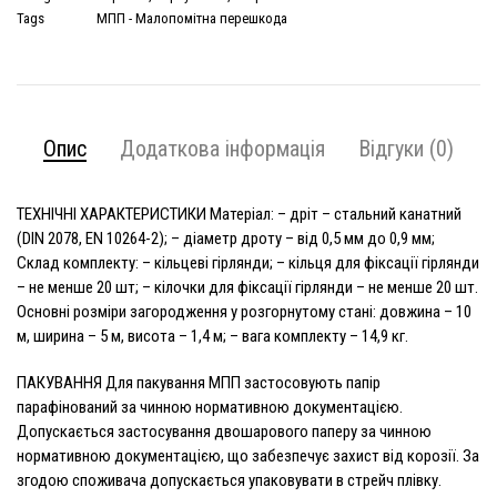
Tags
МПП - Малопомітна перешкода
Опис
Додаткова інформація
Відгуки (0)
ТЕХНІЧНІ ХАРАКТЕРИСТИКИ Матеріал: – дріт – стальний канатний
(DIN 2078, EN 10264-2); – діаметр дроту – від 0,5 мм до 0,9 мм;
Склад комплекту: – кільцеві гірлянди; – кільця для фіксації гірлянди
– не менше 20 шт; – кілочки для фіксації гірлянди – не менше 20 шт.
Основні розміри загородження у розгорнутому стані: довжина – 10
м, ширина – 5 м, висота – 1,4 м; – вага комплекту – 14,9 кг.
ПАКУВАННЯ Для пакування МПП застосовують папір
парафінований за чинною нормативною документацією.
Допускається застосування двошарового паперу за чинною
нормативною документацією, що забезпечує захист від корозії. За
згодою споживача допускається упаковувати в стрейч плівку.