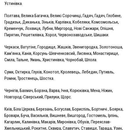
Устинівка.
Полтава, Велика Багачка, Великі Сорочинці, Гадяч, Гадяч, Глобине,
Градизьк, Диканька, Зіньків, Карлівка, Кобеляки, Комсомольськ,
Кременчук, Лохвиця, Лубни, Миргород, Нові Санжари, Опішня,
Пирятин, Решетилівка, Хорол, Червонозаводське, Шишаки.
Черкаси, Ватутіне, Городище, Жашків, Звенигородка, Золотоноша,
Кам’янка, Канів, Корсунь-Шевченковсий, Лисянка, Монастирище,
Сміла, Тальне, Умань, Христинівка, Чорнобай, Шпола.
Суми, Охтирка, Глухів, Конотоп, Кролевець, Лебедин, Путивль,
Ромни, Тростянець, Шостка.
Чернігів, Бахмач, Борзна, Варва, Ічня, Корюківка, Мена, Ніжин,
Новгород-Сіверський, Прилуки, Щорс.
Київ, Біла Церква, Березань, Богуслав, Бориспіль, Бортничі , Боярка,
Бровари, Буча, Васильків, Вишневе, Вишгород, Гостомель, Ірпінь,
Кагарлик, Калинівка, Макарів, Миронівка, Обухів, Переяслав-
Хмельницький, Рокитне, Сквира, Славутич, Ставище, Тараща, Узин,