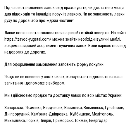
Під час встановлення лавок слід враховувати, чи достатньо місця
для пішоходів та інвалідів поруч із лавкою. Чи не заважають лавки
руху по дорозі або проїжджій частині?
Лавки повинні встановлюватися на рівній і стійкій поверхні. На сайті
https://zavod-yugstal.com/ можна знайти необхідні вуличні меблі,
зокрема широкий асортимент вуличних лавок. Вони варіюються від
недорогих до дорогих.
Для оформлення замовлення заповніть форму покупки.
Якщо ви не впевнені у своїх силах, консультант відповість на ваші
запитання і допоможе з вибором.
Ми здійснюємо продаж та доставку лавок по всіх містах України:
Запоріжжі, Якимівка, Бердянськ, Василівка, Вільнянськ, Гуляйполе,
Дніпрорудний, Кам’янка-Дніпровка, Куйбишеве, Мелітополь,
Михайлівка, Горіхів, Тиврів, Приморськ, Токмак, Енергодар.