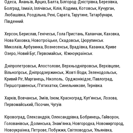
Одеса, Ананьїв, Арциз, Балта, Білгород-Дністрівка, Березівка,
Болград, Ізмаїл, Іллічівськ, Кілія, Кодима, Котовськ, Кучурган,
Любашівка, Роздільна, Рені, Сарата, Тарутине, Татарбунари,
Південний.
Херсон, Берислав, Генічеськ, Гола Пристань, Каланчак, Каховка,
Нова Каховка, Новотроїцьке, Скадовськ, Цюрупинськ.
Миколаїв, Арбузинка, Вознесенськ, Врадіївка, Казанка, Криве
Озеро, Новий Буг, Первомайськ, Южноукраїнськ.
Дніпропетровськ, Апостолове, Верхньодніпровськ, Верхівцеве,
Вільногірськ, Дніпродзержинськ, Жовті Води, Зеленодольськ,
Кривий Ріг, Марганець, Нікополь, Орджонікідзе, Павлоград,
Першотравенськ, П’ятихатки, Синельникове, Тернівка.
Харків, Вовчанськ, Зміїв, Ізюм, Красноград, Куп’янськ, Лозова,
Первомайський, Пісочин, Чугуїв.
Кіровоград, Олександрія, Олександрівка, Бобринець, Гайворон,
Голованівськ, Долинська, Знам’янка, Новгородка, Новомиргород,
Новоукраїнка, Петрове, Побужжя, Світловодськ, Ульянівка,