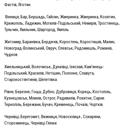
Фастів, Яготин.
Вінниця, Бар, Бершадь, Гайсин, Жмеринка, Жмеринка, Козятин,
Крижопіль, Ладижин, Могилів-Подільський, Немирів, Тростянець,
Тульчин, Хмільник, Шаргород, Ямпіль.
Житомир, Баранівка, Бердичів, Коростень, Коростишів, Малин,
Новоград-Волинський, Овруч, Олевськ, Радомишль, Романів,
Чуднов.
Хмельницький, Волочиськ, Дунаївці, Ізяслав, Кам’янець-
Подільський, Красилів, Нетішин, Полонне, Славута,
Старокостянтинів, Шепетівка.
Рівне, Березне, Гоща, Дубно, Дубровиця, Корець, Костопіль,
Кузнецовськ, Млинів, Острог, Радивилів, Рокитне, Сарни.
Тернопіль, Бережани, Бучач, Кременець, Почаїв, Чортків.
Чернівці, Берегомет, Вижниця, Новоселиця , Сокиряни,
Сторожинець, Чернівці Глінки.