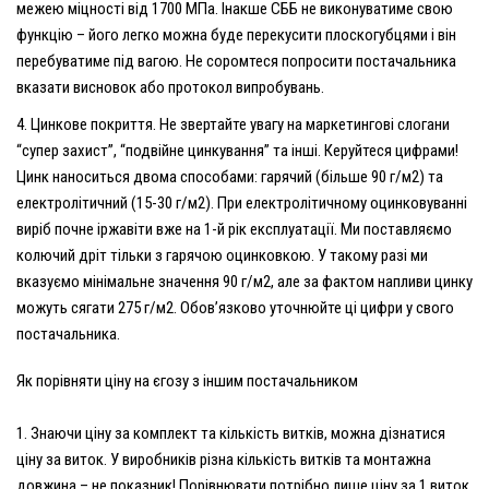
межею міцності від 1700 МПа. Інакше СББ не виконуватиме свою
функцію – його легко можна буде перекусити плоскогубцями і він
перебуватиме під вагою. Не соромтеся попросити постачальника
вказати висновок або протокол випробувань.
Цинкове покриття.
Не звертайте увагу на маркетингові слогани
“супер захист”, “подвійне цинкування” та інші. Керуйтеся цифрами!
Цинк наноситься двома способами: гарячий (більше 90 г/м2) та
електролітичний (15-30 г/м2). При електролітичному оцинковуванні
виріб почне іржавіти вже на 1-й рік експлуатації. Ми поставляємо
колючий дріт тільки з гарячою оцинковкою. У такому разі ми
вказуємо мінімальне значення 90 г/м2, але за фактом напливи цинку
можуть сягати 275 г/м2. Обов’язково уточнюйте ці цифри у свого
постачальника.
Як порівняти ціну на єгозу з іншим постачальником
Знаючи ціну за комплект та кількість витків, можна дізнатися
ціну за виток. У виробників різна кількість витків та монтажна
довжина – не показник! Порівнювати потрібно лише ціну за 1 виток