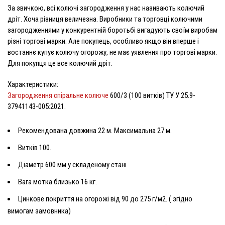
За звичкою, всі колючі загородження у нас називають
колючий
дріт
. Хоча різниця величезна. Виробники та торговці колючими
загородженнями у конкурентній боротьбі вигадують своїм виробам
різні торгові марки. Але покупець, особливо якщо він вперше і
востаннє купує колючу огорожу, не має уявлення про торгові марки.
Для покупця це все колючий дріт.
Характеристики:
Загородження спіральне колюче
600/3 (100 витків) ТУ У 25.9-
37941143-005:2021.
Рекомендована довжина 22 м. Максимальна 27 м.
Витків 100.
Діаметр 600 мм у складеному стані
Вага мотка близько 16 кг.
Цинкове покриття на огорожі від 90 до 275 г/м2. ( згідно
вимогам замовника)