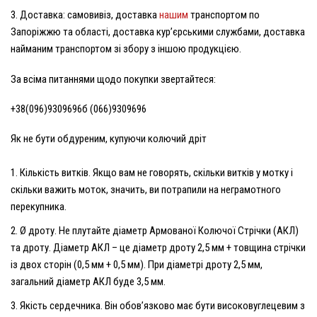
Доставка: самовивіз, доставка
нашим
транспортом по
Запоріжжю та області, доставка кур’єрськими службами, доставка
найманим транспортом зі збору з іншою продукцією.
За всіма питаннями щодо покупки звертайтеся:
+38(096)9309696б (066)9309696
Як не бути обдуреним, купуючи колючий дріт
Кількість витків.
Якщо вам не говорять, скільки витків у мотку і
скільки важить моток, значить, ви потрапили на неграмотного
перекупника.
Ø дроту.
Не плутайте діаметр Армованої Колючої Стрічки (АКЛ)
та дроту. Діаметр АКЛ – це діаметр дроту 2,5 мм + товщина стрічки
із двох сторін (0,5 мм + 0,5 мм). При діаметрі дроту 2,5 мм,
загальний діаметр АКЛ буде 3,5 мм.
Якість сердечника.
Він обов’язково має бути високовуглецевим з