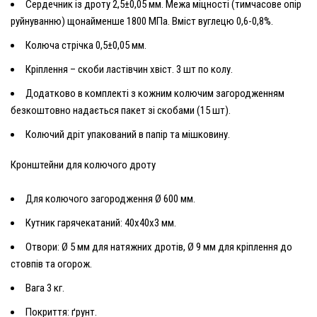
Сердечник із дроту 2,5±0,05 мм. Межа міцності (тимчасове опір
руйнуванню) щонайменше 1800 МПа. Вміст вуглецю 0,6-0,8%.
Колюча стрічка 0,5±0,05 мм.
Кріплення – скоби ластівчин хвіст. 3 шт по колу.
Додатково в комплекті з кожним колючим загородженням
безкоштовно надається пакет зі скобами (15 шт).
Колючий дріт упакований в папір та мішковину.
Кронштейни для колючого дроту
Для колючого загородження Ø 600 мм.
Кутник гарячекатаний: 40х40х3 мм.
Отвори: Ø 5 мм для натяжних дротів, Ø 9 мм для кріплення до
стовпів та огорож.
Вага 3 кг.
Покриття: ґрунт.