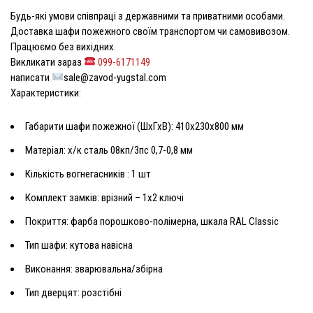
Будь-які умови співпраці з державними та приватними особами.
Доставка шафи пожежного своїм транспортом чи самовивозом.
Працюємо без вихідних.
Викликати зараз
099-6171149
написати
sale@zavod-yugstal.com
Характеристики:
Габарити
шафи пожежної
(ШхГхВ): 410х230х800 мм
Матеріал: х/к сталь 08кп/3пс 0,7-0,8 мм
Кількість
вогнегасників
: 1 шт
Комплект замків: врізний – 1х2 ключі
Покриття: фарба порошково-полімерна, шкала RAL Classic
Тип шафи: кутова навісна
Виконання: зварювальна/збірна
Тип дверцят: розстібні