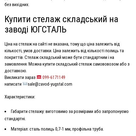
без вихідних.
Купити стелаж складський на
заводі ЮГСТАЛЬ
Ціна на стелаж
на сайті не вказана, тому що ціна залежить від
кількості, умов доставки. Ціна залежить від кількості полиць та
покриттів. Стелаж складський може бути стандартним і на
замовлення. Можна
купити складський стелаж
самововозом або з
доставкою.
Викликати зараз
099-6171149
написати
sale@zavod-yugstal.com
Характеристики:
Габарити стелажу: виготовимо за розмірами або запропонуємо
стандартні.
Матеріал: сталь полиць 0,7-1 мм, профільна труба.