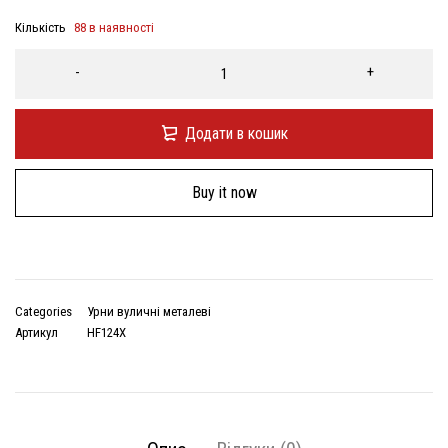
Кількість
88 в наявності
Додати в кошик
Buy it now
Categories
Урни вуличні металеві
Артикул
HF124X