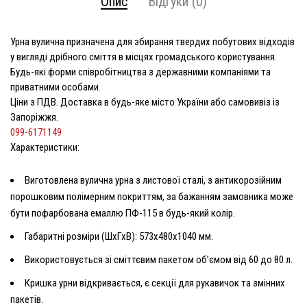
Опис
Відгуки (0)
Урна вулична призначена для збирання твердих побутових відходів
у вигляді дрібного сміття в місцях громадського користування.
Будь-які форми співробітництва з державними компаніями та
приватними особами.
Ціни з ПДВ. Доставка в будь-яке місто України або самовивіз із
Запоріжжя.
099-6171149
Характеристики:
Виготовлена
вулична урна
з листової сталі, з антикорозійним
порошковим полімерним покриттям, за бажанням замовника може
бути пофарбована емаллю ПФ-115 в будь-який колір.
Габаритні розміри (ШхГхВ): 573х480х1040 мм.
Використовується зі сміттєвим пакетом об’ємом від 60 до 80 л.
Кришка урни відкривається, є секції для рукавичок та змінних
пакетів.