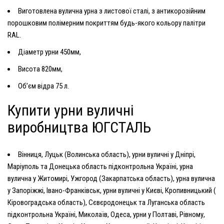
Виготовлена
вулична урна
з листової сталі, з антикорозійним
порошковим полімерним покриттям будь-якого кольору палітри
RAL.
Діаметр урни 450мм,
Висота 820мм,
Об’єм відра 75 л.
Купити урни вуличні
виробництва ЮГСТАЛЬ
Вінниця, Луцьк (Волинська область), урни вуличні у Дніпрі,
Маріуполь та Донецька область підконтрольна Україні, урна
вулична у Житомирі, Ужгород (Закарпатська область), урна вулична
у Запоріжжі, Івано-Франківськ, урни вуличні у Києві, Кропивницький (
Кіровоградська область), Сєвєродонецьк та Луганська область
підконтрольна Україні, Миколаїв, Одеса, урни у Полтаві, Рівному,