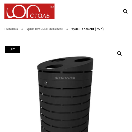
Головна
Урни вуличні металеві
Урна Валенсія (75 л)
Хiт